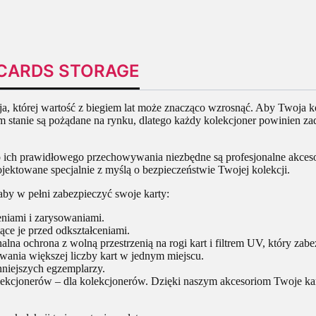
FE CARDS STORAGE
tycja, której wartość z biegiem lat może znacząco wzrosnąć. Aby Twoj
ym stanie są pożądane na rynku, dlatego każdy kolekcjoner powinien z
 do ich prawidłowego przechowywania niezbędne są profesjonalne akces
jektowane specjalnie z myślą o bezpieczeństwie Twojej kolekcji.
 aby w pełni zabezpieczyć swoje karty:
niami i zarysowaniami.
ące je przed odkształceniami.
alna ochrona z wolną przestrzenią na rogi kart i filtrem UV, który zab
ania większej liczby kart w jednym miejscu.
niejszych egzemplarzy.
ekcjonerów – dla kolekcjonerów. Dzięki naszym akcesoriom Twoje kar