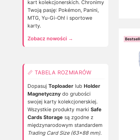
kart kolekcjonerskich. Chronimy
Twoją pasję: Pokémon, Panini,
MTG, Yu-Gi-Oh! i sportowe
karty.
Zobacz nowości →
Bestsell
📏 TABELA ROZMIARÓW
Dopasuj
Toploader
lub
Holder
Magnetyczny
do grubości
swojej karty kolekcjonerskiej.
Wszystkie produkty marki
Safe
Cards Storage
są zgodne z
międzynarodowym standardem
Trading Card Size (63×88 mm)
.