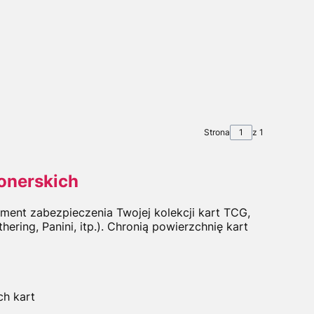
Strona
z 1
jonerskich
ment zabezpieczenia Twojej kolekcji kart TCG,
ring, Panini, itp.). Chronią powierzchnię kart
ch kart