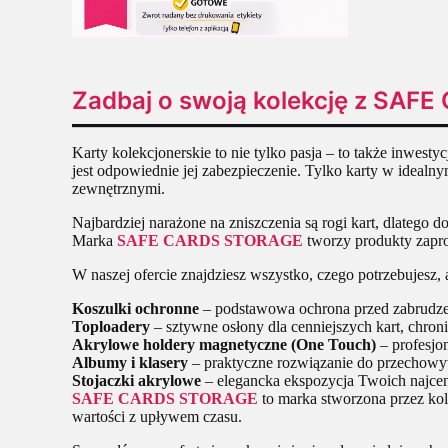
Zadbaj o swoją kolekcję z SA
Karty kolekcjonerskie to nie tylko pasja – to także inwes
jest odpowiednie jej zabezpieczenie. Tylko karty w idealn
zewnętrznymi.
Najbardziej narażone na zniszczenia są rogi kart, dlatego
Marka
SAFE CARDS STORAGE
tworzy produkty zapro
W naszej ofercie znajdziesz wszystko, czego potrzebujesz,
Koszulki ochronne
– podstawowa ochrona przed zabrudze
Toploadery
– sztywne osłony dla cenniejszych kart, chroni
Akrylowe holdery magnetyczne (One Touch)
– profesjon
Albumy i klasery
– praktyczne rozwiązanie do przechowyw
Stojaczki akrylowe
– elegancka ekspozycja Twoich najcen
SAFE CARDS STORAGE
to marka stworzona przez kol
wartości z upływem czasu.