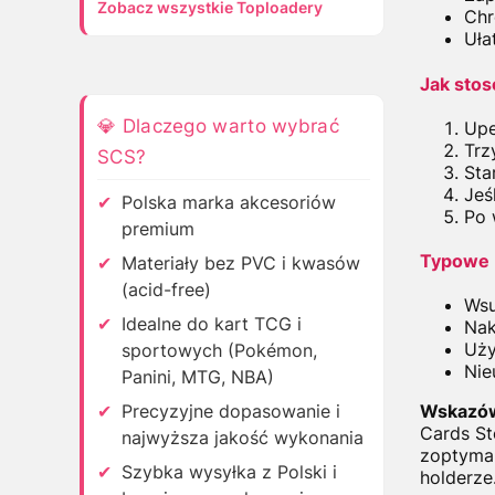
Zobacz wszystkie Toploadery
Chr
Uła
Jak stos
💎 Dlaczego warto wybrać
Upe
Trz
SCS?
Sta
Jeś
Polska marka akcesoriów
Po 
premium
Typowe 
Materiały bez PVC i kwasów
(acid-free)
Wsu
Idealne do kart TCG i
Nak
Uży
sportowych (Pokémon,
Nie
Panini, MTG, NBA)
Precyzyjne dopasowanie i
Wskazów
Cards St
najwyższa jakość wykonania
zoptymal
Szybka wysyłka z Polski i
holderze