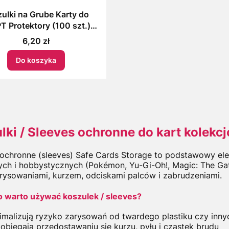
ulki na Grube Karty do
T Protektory (100 szt.)
FE CARDS STORAGE
Cena
6,20 zł
Do koszyka
lki / Sleeves ochronne do kart kolekc
 ochronne (sleeves) Safe Cards Storage to podstawowy ele
ch i hobbystycznych (Pokémon, Yu-Gi-Oh!, Magic: The Gathe
rysowaniami, kurzem, odciskami palców i zabrudzeniami.
 warto używać koszulek / sleeves?
imalizują ryzyko zarysowań od twardego plastiku czy inny
obiegają przedostawaniu się kurzu, pyłu i cząstek brudu