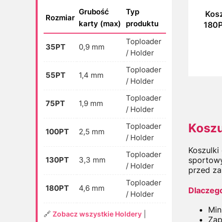
Grubość
Typ
Kosz
Rozmiar
karty (max)
produktu
180P
SA
Toploader
35PT
0,9 mm
/ Holder
Toploader
55PT
1,4 mm
/ Holder
Toploader
75PT
1,9 mm
/ Holder
Koszu
Toploader
100PT
2,5 mm
/ Holder
Koszulki
Toploader
sportowy
130PT
3,3 mm
/ Holder
przed za
Toploader
180PT
4,6 mm
Dlaczego
/ Holder
Min
🔗
Zobacz wszystkie Holdery
|
Zap