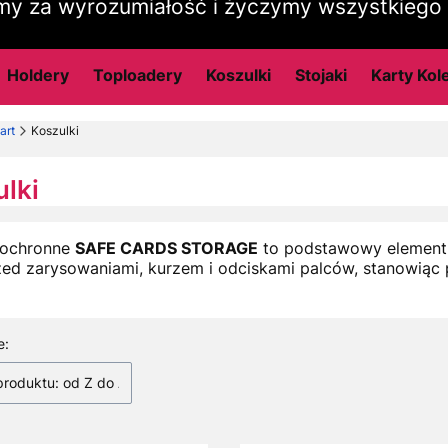
my za wyrozumiałość i życzymy wszystkiego
Holdery
Toploadery
Koszulki
Stojaki
Karty Kol
art
Koszulki
lki
 ochronne
SAFE CARDS STORAGE
to podstawowy element 
zed zarysowaniami, kurzem i odciskami palców, stanowiąc p
 produktów
e:
roduktu: od Z do A