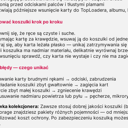
onią przed odciskami palców i tłustymi plamami
twiają późniejsze wsunięcie karty do TopLoadera, albumu, 
ować koszulki krok po kroku
wnij się, że ręce są czyste i suche.
ymając kartę za krawędzie, wsuwaj ją do koszulki od jednej
raj się, aby karta leżała płasko — unikaj zatrzymywania się
li koszulka ma nadmiar materiału, delikatnie wyrównaj brzeg
wsunięciu sprawdź, czy karta nie wystaje i czy nie ma zagi
błędy — czego unikać
wanie karty brudnymi rękami → odciski, zabrudzenia
ładanie koszulki zbyt gwałtownie → zagięcia kart
cie zbyt małej koszulki → zgniecenie krawędzi
usuwanie nadmiaru powietrza lub pyłu → pęcherze, mikror
ka kolekcjonera:
Zawsze stosuj dobrej jakości koszulki (
orage znajdziesz pakiety różnych pojemności — od mniej
izować koszt ochrony. Po zabezpieczeniu koszulką możes
.