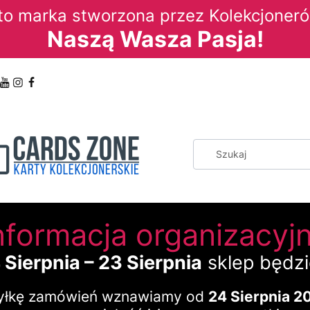
to marka stworzona przez Kolekcjoneró
Naszą Wasza Pasja!
nformacja organizacyj
 Sierpnia – 23 Sierpnia
sklep będz
łkę zamówień wznawiamy od
24 Sierpnia 20