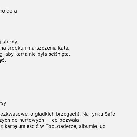
holdera
 strony.
 na środku i marszczenia kąta.
, aby karta nie była ściśnięta.
ęć.
ysy
bezkwasowe, o gładkich brzegach). Na rynku Safe
szych do hurtowych — co pozwala
z kartę umieścić w TopLoaderze, albumie lub