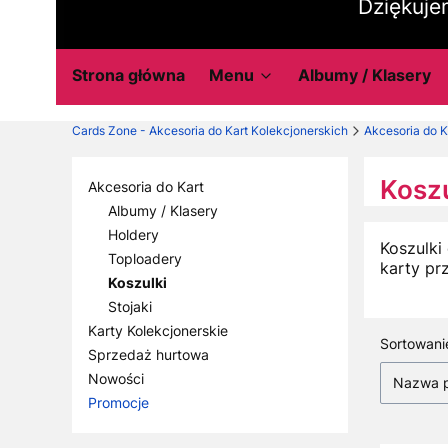
Dziękuje
Strona główna
Menu
Albumy / Klasery
Cards Zone - Akcesoria do Kart Kolekcjonerskich
Akcesoria do K
Koszu
Akcesoria do Kart
Albumy / Klasery
Holdery
Koszulki
Toploadery
karty pr
Koszulki
Stojaki
Karty Kolekcjonerskie
Lista
Sortowani
Sprzedaż hurtowa
Nowości
Nazwa p
Promocje
Koniec menu