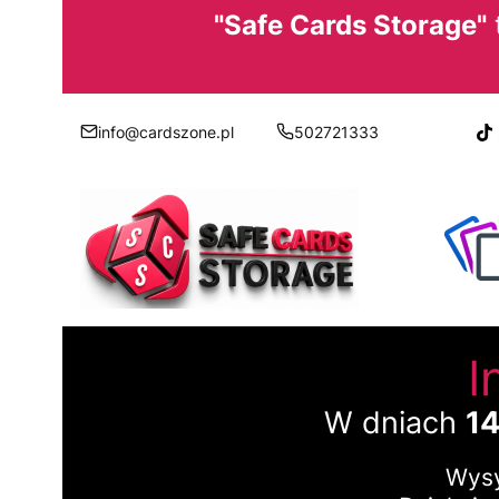
"Safe Cards Storage"
info@cardszone.pl
502721333
I
W dniach
14
Wysy